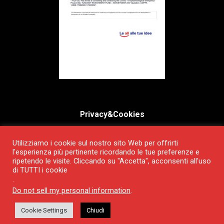
Privacy&Cookies
Privacy&Cookies
Utilizziamo i cookie sul nostro sito Web per offrirti
l'esperienza più pertinente ricordando le tue preferenze e
ripetendo le visite. Cliccando su "Accetta", acconsenti all'uso
di TUTTI i cookie
.
Do not sell my personal information
.
© 2024 Carsughi Impianti S.r.l. - P.IVA 02192300511 -
Capitale sociale € 100.000
Cookie Settings
Chiudi