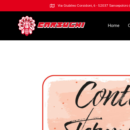
Via Giubileo Corsidoni, 6 - 52037 Sansepolcro
Home