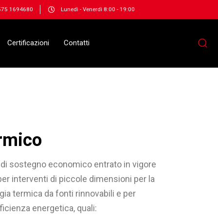
575 1694680
Lunedì - Venerdì 8:00 - 19:00
Certificazioni
Contatti
rmico
di sostegno economico entrato in vigore
er interventi di piccole dimensioni per la
ia termica da fonti rinnovabili e per
ficienza energetica, quali: