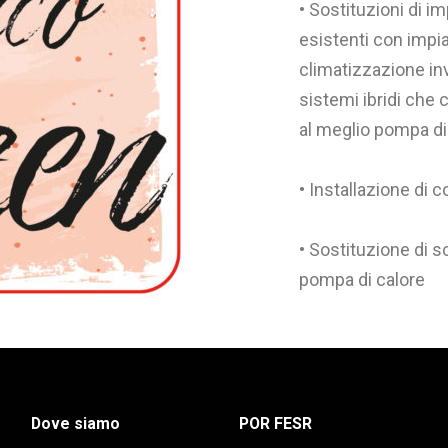
• Sostituzioni di i
esistenti con impia
climatizzazione inv
sistemi ibridi che
al meglio pompa di
• Installazione di co
• Sostituzione di s
pompa di calore
Dove siamo
POR FESR