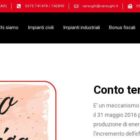
 (AR)
0575 741478 / 742890
carsughi@carsughi.it
0
Chi siamo
Impianti civili
Impianti industriali
Bonus fiscali
Conto te
E’ un meccanismo 
il 31 maggio 2016 p
produzione di energ
l’incremento dell’ef